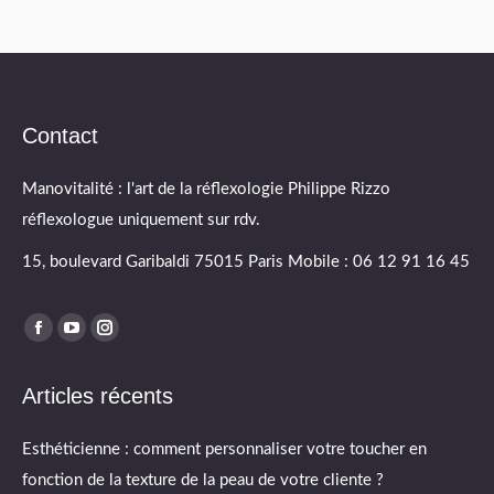
Contact
Manovitalité : l'art de la réflexologie Philippe Rizzo
réflexologue uniquement sur rdv.
15, boulevard Garibaldi 75015 Paris Mobile : 06 12 91 16 45
Find us on:
Facebook
YouTube
Instagram
page
page
page
Articles récents
opens
opens
opens
in
in
in
Esthéticienne : comment personnaliser votre toucher en
new
new
new
fonction de la texture de la peau de votre cliente ?
window
window
window