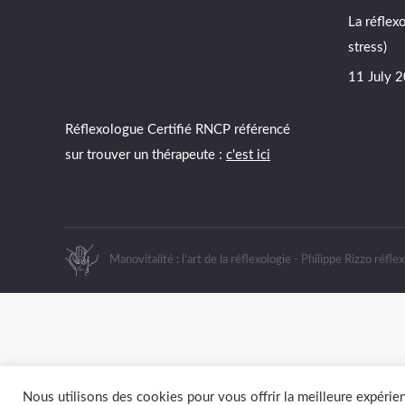
opens
opens
opens
La réflex
in
in
in
stress)
new
new
new
window
window
window
11 July 
Réflexologue Certifié RNCP référencé
sur trouver un thérapeute :
c'est ici
Manovitalité : l'art de la réflexologie - Philippe Rizzo réfle
Nous utilisons des cookies pour vous offrir la meilleure expérien