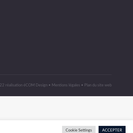
2 réalisation
éCOM Design
•
Mentions légales
•
Plan du site web
Cookie Settings
ACCEPTER