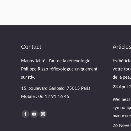
Contact
Article
Manovitalité : l'art de la réflexologie
Esthétici
Philippe Rizzo réflexologue uniquement
votre tou
sur rdv.
de la peau
23 April
15, boulevard Garibaldi 75015 Paris
Mobile : 06 12 91 16 45
Wellness 
symboliqu
Find us on:
manucure 
Facebook
YouTube
Instagram
page
page
page
26 Nove