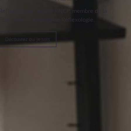
Reflexologue Certifié RNCP, membre de la
Fédération Française de Réflexologie.
Découvrez qui je suis