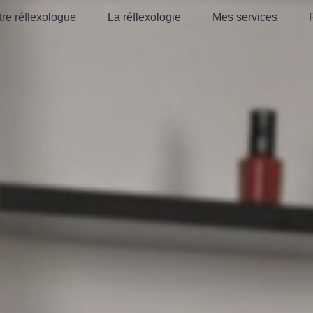
tre réflexologue
La réflexologie
Mes services
tre réflexologue
La réflexologie
Mes services