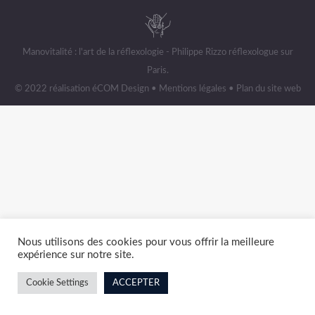
Manovitalité : l'art de la réflexologie - Philippe Rizzo réflexologue sur
Paris.
© 2022 réalisation
éCOM Design
•
Mentions légales
•
Plan du site web
Nous utilisons des cookies pour vous offrir la meilleure
expérience sur notre site.
Cookie Settings
ACCEPTER