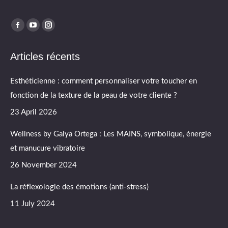
Find us on:
Facebook
YouTube
Instagram
page
page
page
Articles récents
opens
opens
opens
in
in
in
Esthéticienne : comment personnaliser votre toucher en
new
new
new
fonction de la texture de la peau de votre cliente ?
window
window
window
23 April 2026
Wellness by Galya Ortega : Les MAINS, symbolique, énergie
et manucure vibratoire
26 November 2024
La réflexologie des émotions (anti-stress)
11 July 2024