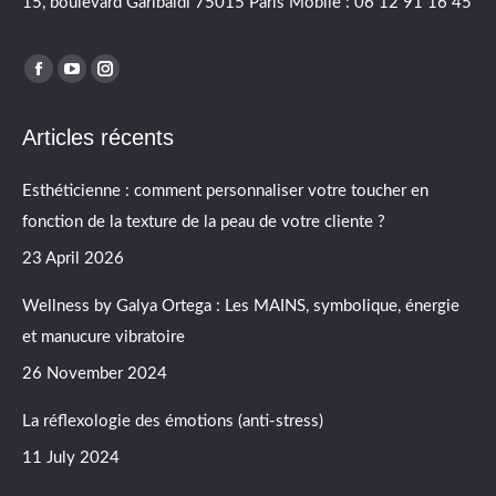
15, boulevard Garibaldi 75015 Paris Mobile : 06 12 91 16 45
Find us on:
Facebook
YouTube
Instagram
page
page
page
Articles récents
opens
opens
opens
in
in
in
Esthéticienne : comment personnaliser votre toucher en
new
new
new
fonction de la texture de la peau de votre cliente ?
window
window
window
23 April 2026
Wellness by Galya Ortega : Les MAINS, symbolique, énergie
et manucure vibratoire
26 November 2024
La réflexologie des émotions (anti-stress)
11 July 2024