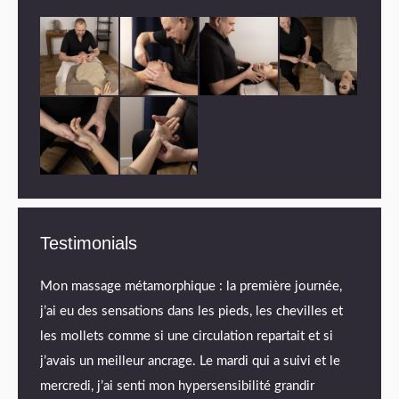
Testimonials
pu
Mon massage métamorphique : la première journée,
Chaque
 pour
j’ai eu des sensations dans les pieds, les chevilles et
détent
ons
les mollets comme si une circulation repartait et si
plus d
j’avais un meilleur ancrage. Le mardi qui a suivi et le
et je m
es, vos
mercredi, j’ai senti mon hypersensibilité grandir
réflex