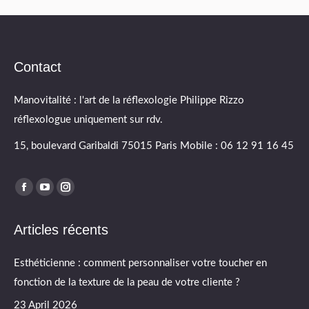
Contact
Manovitalité : l'art de la réflexologie Philippe Rizzo
réflexologue uniquement sur rdv.
15, boulevard Garibaldi 75015 Paris Mobile : 06 12 91 16 45
Find us on:
Facebook
YouTube
Instagram
page
page
page
Articles récents
opens
opens
opens
in
in
in
Esthéticienne : comment personnaliser votre toucher en
new
new
new
fonction de la texture de la peau de votre cliente ?
window
window
window
23 April 2026