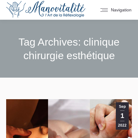
Navigation
Tag Archives:
clinique
chirurgie esthétique
You are here:
Sep
1
2022