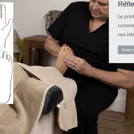
Réfle
Le prin
comme u
nos int
Read 