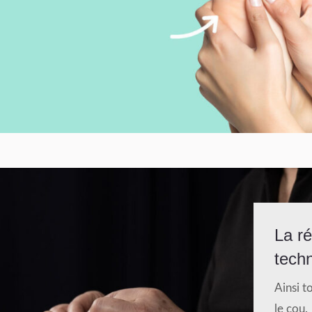
La ré
techn
Ainsi t
le cou.