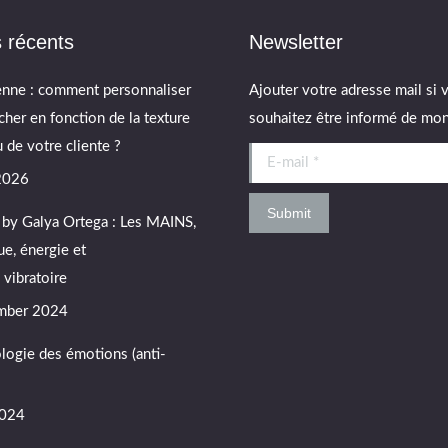
s récents
Newsletter
enne : comment personnaliser
Ajouter votre adresse mail si 
cher en fonction de la texture
souhaitez être informé de mon 
 de votre cliente ?
E-mail *
 2026
Submit
by Galya Ortega : Les MAINS,
e, énergie et
vibratoire
mber 2024
ologie des émotions (anti-
2024