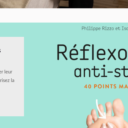
s
r leur
isez la