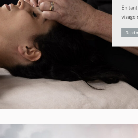
En tant
visage 
Read 