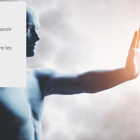
’avoir
e les