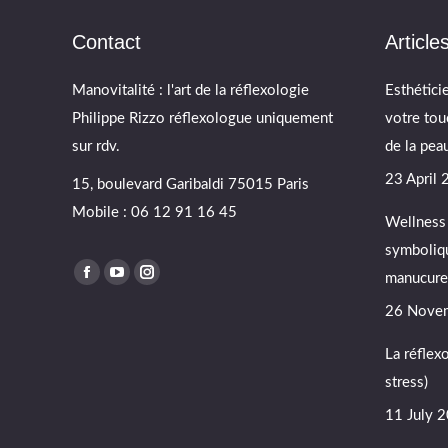
Contact
Article
Manovitalité : l'art de la réflexologie
Esthétici
Philippe Rizzo réflexologue uniquement
votre tou
sur rdv.
de la peau
23 April
15, boulevard Garibaldi 75015 Paris
Mobile : 06 12 91 16 45
Wellness 
symboliqu
Find us on:
manucure 
Facebook
YouTube
Instagram
page
page
page
26 Nove
opens
opens
opens
La réflex
in
in
in
stress)
new
new
new
window
window
window
11 July 