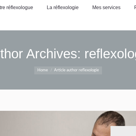
tre réflexologue
La réflexologie
Mes services
tre réflexologue
La réflexologie
Mes services
thor Archives:
reflexolo
You are here:
Home
Article author reflexologie